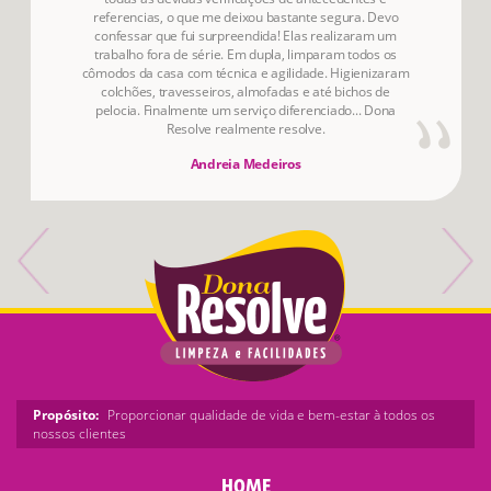
referencias, o que me deixou bastante segura. Devo
confessar que fui surpreendida! Elas realizaram um
trabalho fora de série. Em dupla, limparam todos os
cômodos da casa com técnica e agilidade. Higienizaram
colchões, travesseiros, almofadas e até bichos de
pelocia. Finalmente um serviço diferenciado... Dona
Resolve realmente resolve.
Andreia Medeiros
Propósito:
Proporcionar qualidade de vida e bem-estar à todos os
nossos clientes
HOME