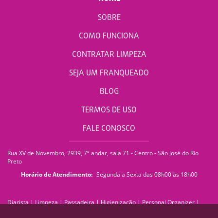
SOBRE
COMO FUNCIONA
CONTRATAR LIMPEZA
SEJA UM FRANQUEADO
BLOG
TERMOS DE USO
FALE CONOSCO
Rua XV de Novembro, 2939, 7º andar, sala 71 - Centro - São José do Rio
Preto
Horário de Atendimento:
Segunda a Sexta das 08h00 às 18h00
Diarista
|
Limpeza
|
Passadeira
|
Higienização
|
Personal Organizer
|
Faxina
|
Faxineira
|
Empregada Doméstica
|
Empresa de Limpeza
|