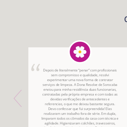
onho
Depois de literalmente “penar” com profissionais
irada
sem compromisso e qualidade, resolvi
do por
experimentar uma nova forma de contratar
o da
serviços de limpeza. A Dona Resolve de Sorocaba
ão.
enviou para minha residência duas funcionarias,
contratadas pela própria empresa e com todas as
devidas verificações de antecedentes e
referencias, o que me deixou bastante segura.
Devo confessar que fui surpreendida! Elas
realizaram um trabalho fora de série. Em dupla,
limparam todos os cômodos da casa com técnica e
agilidade. Higienizaram colchões, travesseiros,