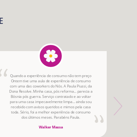
E
Quando a experiência de consumo não tem preço
A a
Ontem tive uma aula de experiência de consumo
aqu
com uma das coworkers do Nós. A Paula Piussi, da
Dona Resolve. Minha casa, pós reforma... parecia a
Bósnia pós guerra. Serviço contratado e ao voltar
para uma casa impecavelmente limpa... ainda sou
recebido com avisos queridos e mimos pela casa
toda. Sério, foi a melhor experiência de consumo
dos últimos meses. Parabéns Paula.
Walker Massa