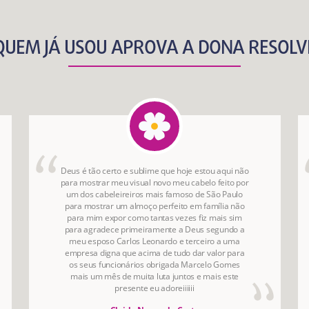
QUEM JÁ USOU APROVA A DONA RESOLV
Deus é tão certo e sublime que hoje estou aqui não
para mostrar meu visual novo meu cabelo feito por
um dos cabeleireiros mais famoso de São Paulo
para mostrar um almoço perfeito em família não
para mim expor como tantas vezes fiz mais sim
para agradece primeiramente a Deus segundo a
meu esposo Carlos Leonardo e terceiro a uma
empresa digna que acima de tudo dar valor para
os seus funcionários obrigada Marcelo Gomes
mais um mês de muita luta juntos e mais este
presente eu adoreiiiiii