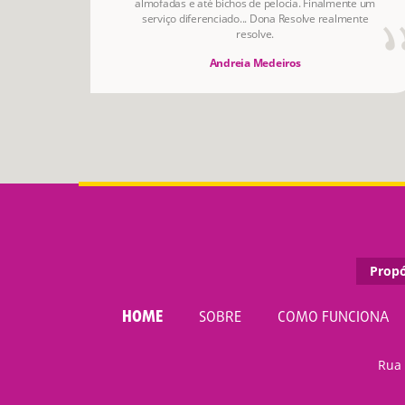
almofadas e até bichos de pelocia. Finalmente um
serviço diferenciado... Dona Resolve realmente
resolve.
Andreia Medeiros
Propó
HOME
SOBRE
COMO FUNCIONA
Rua 