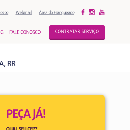
nosco
Webmail
Área do Franqueado
CONTRATAR SERVIÇO
OG
FALE CONOSCO
A, RR
PEÇA JÁ!
QUAL SEU CEP?